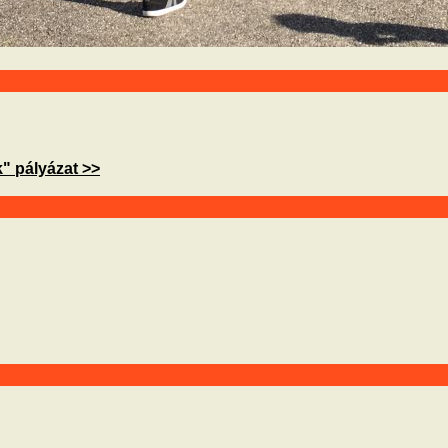
" pályázat >>