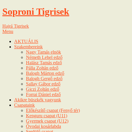
Soproni Tigrisek
Hajrá Tigrisek
Menu
AKTUÁLIS
Szakembereink
Nagy Tamás elnök
Németh Lehel edző
Halász Tamás edző
Pálla Zoltán edző
Balogh Márton edző
Balogh Gergő edző
Sallay Gábor edző
Giczi Zoltán edző
Forrai Dániel edző
Akikre büszkék vagyunk
Csapataink
Előkészítő csapat (Fenyő tér)
Kenguru csapat (U11)
Gyermek csapat (U12)
Óvodai kosárlabda
Serdülő csapat