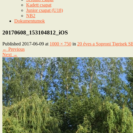
Kadett csapat
Junior csapat (U18)
NB2
Dokumentumok
20170608_153104812_iOS
Published
2017-06-09
at
1000 × 750
in
20 éves a Soproni Tigrisek S
←
Previous
Next
→