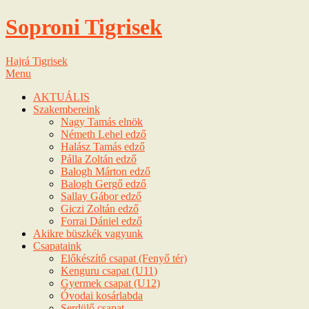
Soproni Tigrisek
Hajrá Tigrisek
Menu
AKTUÁLIS
Szakembereink
Nagy Tamás elnök
Németh Lehel edző
Halász Tamás edző
Pálla Zoltán edző
Balogh Márton edző
Balogh Gergő edző
Sallay Gábor edző
Giczi Zoltán edző
Forrai Dániel edző
Akikre büszkék vagyunk
Csapataink
Előkészítő csapat (Fenyő tér)
Kenguru csapat (U11)
Gyermek csapat (U12)
Óvodai kosárlabda
Serdülő csapat