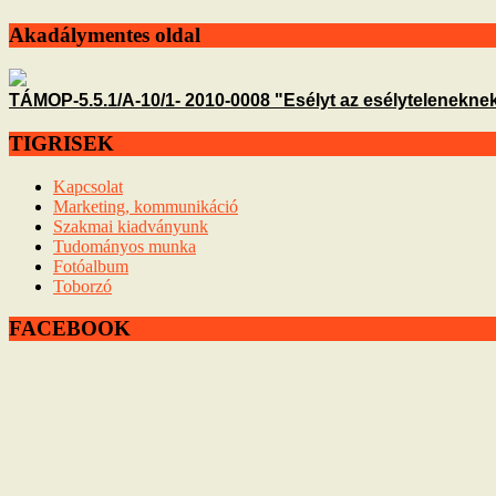
Akadálymentes oldal
TÁMOP-5.5.1/A-10/1- 2010-0008 "Esélyt az esélyteleneknek
TIGRISEK
Kapcsolat
Marketing, kommunikáció
Szakmai kiadványunk
Tudományos munka
Fotóalbum
Toborzó
FACEBOOK