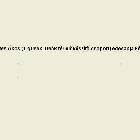
s Ákos (Tigrisek, Deák tér elõkészítõ csoport) édesapja ké