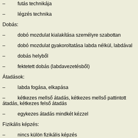
– futás technikája
– légzés technika
Dobás:
– dobó mozdulat kialakítása személyre szabottan
– dobó mozdulat gyakoroltatása labda nélkül, labdával
– dobás helyből
– fektetett dobás (labdavezetésből)
Átadások:
– labda fogása, elkapása
– kétkezes mellső átadás, kétkezes mellső pattintott
átadás, kétkezes felső átadás
– egykezes átadás mindkét kézzel
Fizikális képzés:
– nincs külön fizikális képzés