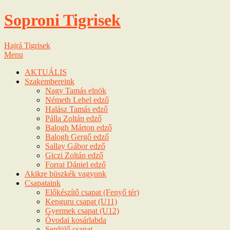
Soproni Tigrisek
Hajrá Tigrisek
Menu
AKTUÁLIS
Szakembereink
Nagy Tamás elnök
Németh Lehel edző
Halász Tamás edző
Pálla Zoltán edző
Balogh Márton edző
Balogh Gergő edző
Sallay Gábor edző
Giczi Zoltán edző
Forrai Dániel edző
Akikre büszkék vagyunk
Csapataink
Előkészítő csapat (Fenyő tér)
Kenguru csapat (U11)
Gyermek csapat (U12)
Óvodai kosárlabda
Serdülő csapat