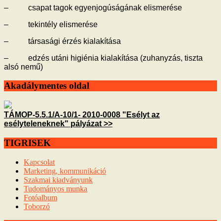
– csapat tagok egyenjogúságának elismerése
– tekintély elismerése
– társasági érzés kialakítása
– edzés utáni higiénia kialakítása (zuhanyzás, tiszta
alsó nemű)
Akadálymentes oldal
TÁMOP-5.5.1/A-10/1- 2010-0008 "Esélyt az
esélyteleneknek" pályázat >>
TIGRISEK
Kapcsolat
Marketing, kommunikáció
Szakmai kiadványunk
Tudományos munka
Fotóalbum
Toborzó