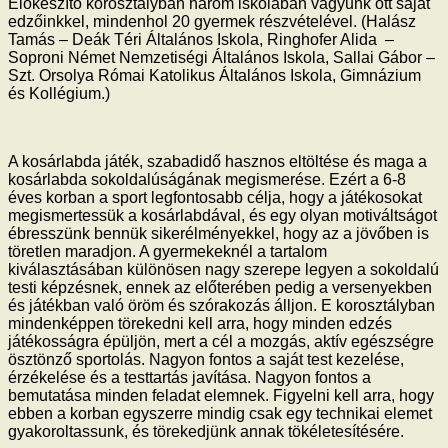
Előkészítő korosztályban három iskolában vagyunk ott saját
edzőinkkel, mindenhol 20 gyermek részvételével. (Halász
Tamás – Deák Téri Általános Iskola, Ringhofer Alida –
Soproni Német Nemzetiségi Általános Iskola, Sallai Gábor –
Szt. Orsolya Római Katolikus Általános Iskola, Gimnázium
és Kollégium.)
A kosárlabda játék, szabadidő hasznos eltöltése és maga a
kosárlabda sokoldalúságának megismerése. Ezért a 6-8
éves korban a sport legfontosabb célja, hogy a játékosokat
megismertessük a kosárlabdával, és egy olyan motiváltságot
ébresszünk bennük sikerélményekkel, hogy az a jövőben is
töretlen maradjon. A gyermekeknél a tartalom
kiválasztásában különösen nagy szerepe legyen a sokoldalú
testi képzésnek, ennek az előterében pedig a versenyekben
és játékban való öröm és szórakozás álljon. E korosztályban
mindenképpen törekedni kell arra, hogy minden edzés
játékosságra épüljön, mert a cél a mozgás, aktív egészségre
ösztönző sportolás. Nagyon fontos a saját test kezelése,
érzékelése és a testtartás javítása. Nagyon fontos a
bemutatása minden feladat elemnek. Figyelni kell arra, hogy
ebben a korban egyszerre mindig csak egy technikai elemet
gyakoroltassunk, és törekedjünk annak tökéletesítésére.