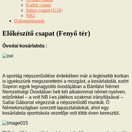
Kadett csapat
Junior csapat (U18)
NB2
Dokumentumok
Előkészítő csapat (Fenyő tér)
Óvodai kosárlabda :
A sportág népszerűsítése érdekében már a legkisebb korban
is igyekszünk megszerettetni a mozgást, a kosárlabdát, ezért
Sopron egyik legnagyobb óvodájában a Bánfalvi Német
Nemzetiségi Óvodában heti két alkalommal német nyelven,
edzőnkkel – a volt NB I-es játékos szakmai irányításával –
Sallai Gáborral végezzük a népszerűsítő munkát. Ő
Németországban szerzett tapasztalatokat, ahol egy
kosárlabda sportiskola vezetője volt több éven keresztül.