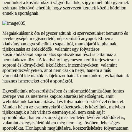
bennünket a kosárlabdázni vágyó fiatalok, s így minél több gyermek
számára lehetővé tehetjük, hogy szervezett keretek között hódoljon
ennek a sportágnak.
Megalakulásunk óta négyszer adtunk ki szervezetünket bemutató és
tevékenységét megismertető, népszerűsítő anyagot. Ebben a
kiadványban egyesületünk csapatairól, munkájáról kaphatnak
tájékoztatást az érdeklődők, valamint egy folytatásos
kosárlabdázással kapcsolatos sportszakmai részt is tartalmaz a
bemutatkozó füzet. A kiadvány ingyenesen került terjesztésre a
soproni és környékbeli iskolákban, intézményekben, valamint
sportrendezvényeken, ahol nem csak a helyi, hanem a más
városokból ide utazók is tájékozódhatnak munkánkról, és kaphatnak
hasznos ismereteket erről a sportágról.
Egyesületünk népszerűsítésében és információáramlásában fontos
szerepe van az internetes kapcsolattartási lehetőségnek, amit
weboldalunk karbantartásával és folyamatos frissítésével érünk el.
Minden héten az eseményekről előzeteseket is készítünk, melyben
tájékoztatjuk a hét várható eseményeiről nem csak saját
sportolóinkat, hanem az ország más területén lévő érdeklődőket is,
valamint az egyesületünkben még nem tag, jövőbeni lehetséges
sportolókat. Honlapunk megújítására, korszerűsítésére folyamatosan