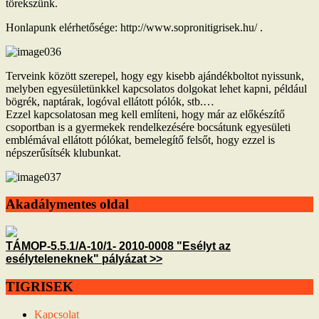
törekszünk.
Honlapunk elérhetősége: http://www.sopronitigrisek.hu/ .
Terveink között szerepel, hogy egy kisebb ajándékboltot nyissunk,
melyben egyesületünkkel kapcsolatos dolgokat lehet kapni, például
bögrék, naptárak, logóval ellátott pólók, stb.…
Ezzel kapcsolatosan meg kell említeni, hogy már az előkészítő
csoportban is a gyermekek rendelkezésére bocsátunk egyesületi
emblémával ellátott pólókat, bemelegítő felsőt, hogy ezzel is
népszerűsítsék klubunkat.
Akadálymentes oldal
TÁMOP-5.5.1/A-10/1- 2010-0008 "Esélyt az
esélyteleneknek" pályázat >>
TIGRISEK
Kapcsolat