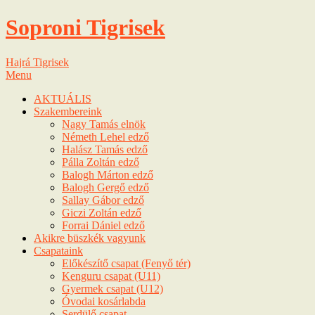
Soproni Tigrisek
Hajrá Tigrisek
Menu
AKTUÁLIS
Szakembereink
Nagy Tamás elnök
Németh Lehel edző
Halász Tamás edző
Pálla Zoltán edző
Balogh Márton edző
Balogh Gergő edző
Sallay Gábor edző
Giczi Zoltán edző
Forrai Dániel edző
Akikre büszkék vagyunk
Csapataink
Előkészítő csapat (Fenyő tér)
Kenguru csapat (U11)
Gyermek csapat (U12)
Óvodai kosárlabda
Serdülő csapat