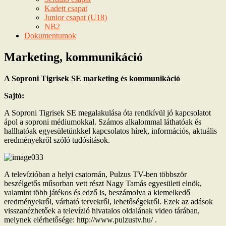
Kadett csapat
Junior csapat (U18)
NB2
Dokumentumok
Marketing, kommunikáció
A Soproni Tigrisek SE marketing és kommunikáció
Sajtó:
A Soproni Tigrisek SE megalakulása óta rendkívül jó kapcsolatot
ápol a soproni médiumokkal. Számos alkalommal láthatóak és
hallhatóak egyesületünkkel kapcsolatos hírek, információs, aktuális
eredményekről szóló tudósítások.
A televízióban a helyi csatornán, Pulzus TV-ben többször
beszélgetős műsorban vett részt Nagy Tamás egyesületi elnök,
valamint több játékos és edző is, beszámolva a kiemelkedő
eredményekről, várható tervekről, lehetőségekről. Ezek az adások
visszanézhetőek a televízió hivatalos oldalának video tárában,
melynek elérhetősége: http://www.pulzustv.hu/ .