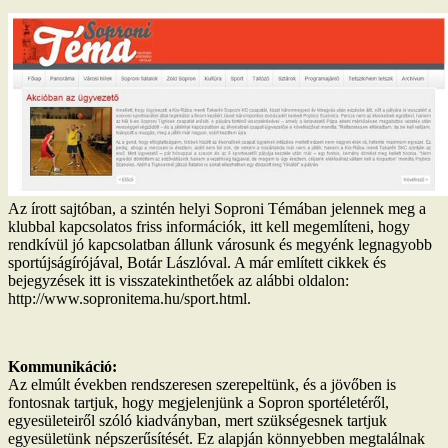
Az írott sajtóban, a szintén helyi Soproni Témában jelennek meg a
klubbal kapcsolatos friss információk, itt kell megemlíteni, hogy
rendkívül jó kapcsolatban állunk városunk és megyénk legnagyobb
sportújságírójával, Botár Lászlóval. A már említett cikkek és
bejegyzések itt is visszatekinthetőek az alábbi oldalon:
http://www.sopronitema.hu/sport.html.
Kommunikáció:
Az elmúlt években rendszeresen szerepeltünk, és a jövőben is
fontosnak tartjuk, hogy megjelenjünk a Sopron sportéletéről,
egyesületeiről szóló kiadványban, mert szükségesnek tartjuk
egyesületünk népszerűsítését. Ez alapján könnyebben megtalálnak