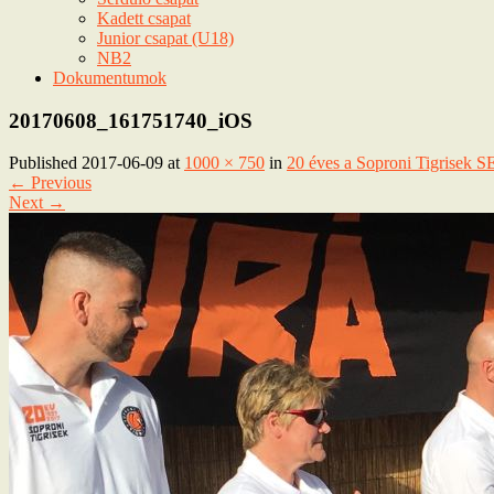
Kadett csapat
Junior csapat (U18)
NB2
Dokumentumok
20170608_161751740_iOS
Published
2017-06-09
at
1000 × 750
in
20 éves a Soproni Tigrisek S
←
Previous
Next
→