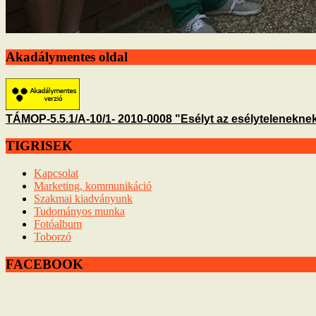
Akadálymentes oldal
TÁMOP-5.5.1/A-10/1- 2010-0008 "Esélyt az esélyteleneknek
TIGRISEK
Kapcsolat
Marketing, kommunikáció
Szakmai kiadványunk
Tudományos munka
Fotóalbum
Toborzó
FACEBOOK