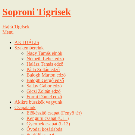
Soproni Tigrisek
Hajrá Tigrisek
Menu
AKTUÁLIS
Szakembereink
Nagy Tamás elnök
Németh Lehel edző
Halász Tamás edző
Pálla Zoltán edző
Balogh Márton edző
Balogh Gergő edző
Sallay Gábor edző
Giczi Zoltán edző
Forrai Dániel edző
Akikre büszkék vagyunk
Csapataink
Előkészítő csapat (Fenyő tér)
Kenguru csapat (U11)
Gyermek csapat (U12)
Óvodai kosárlabda
Serdülő csapat