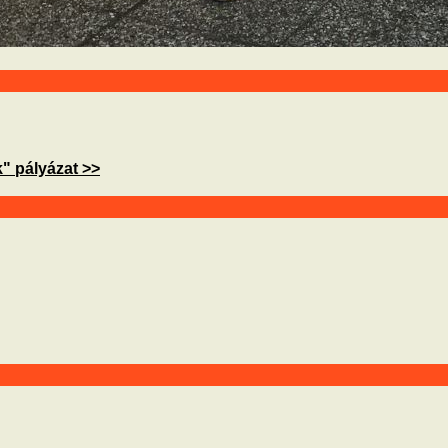
" pályázat >>