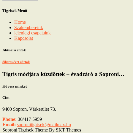
Tigrisek Menü
Home
Szakembereink
jelenlegi csapataink
Kapcsolat
Aktuális infók
Sikeres évet zártak
Tigris módjára küzdöttek – évadzáró a Soproni…
Kövess minket
Cím
9400 Sopron, Várkerület 73.
Phone:
30/417-5959
Email:
sopronitigrisek@mailmax.hu
Soproni Tigrisek Theme By SKT Themes