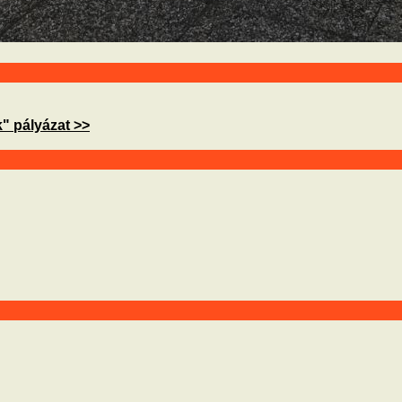
" pályázat >>