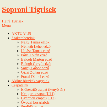
Soproni Tigrisek
Hajrá Tigrisek
Menu
AKTUÁLIS
Szakembereink
Nagy Tamás elnök
Németh Lehel edző
Halász Tamás edző
Pálla Zoltán edző
Balogh Márton edző
Balogh Gergő edző
Sallay Gábor edző
Giczi Zoltán edző
Forrai Dániel edző
Akikre büszkék vagyunk
Csapataink
Előkészítő csapat (Fenyő tér)
Kenguru csapat (U11)
Gyermek csapat (U12)
Óvodai kosárlabda
Serdülő csapat