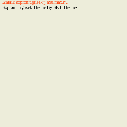
Email:
sopronitigrisek@mailmax.hu
Soproni Tigrisek Theme By SKT Themes
Scroll
Up