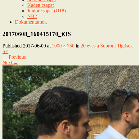
Kadett csapat
Junior csapat (U18)
NB2
Dokumentumok
20170608_160415170_iOS
Published
2017-06-09
at
1000 × 750
in
20 éves a Soproni Tigrisek
SE
←
Previous
Next
→