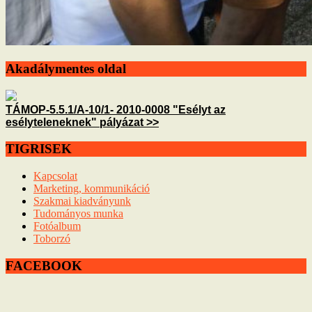
Akadálymentes oldal
TÁMOP-5.5.1/A-10/1- 2010-0008 "Esélyt az
esélyteleneknek" pályázat >>
TIGRISEK
Kapcsolat
Marketing, kommunikáció
Szakmai kiadványunk
Tudományos munka
Fotóalbum
Toborzó
FACEBOOK