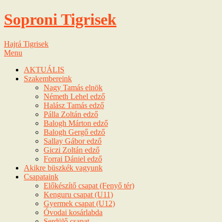
Soproni Tigrisek
Hajrá Tigrisek
Menu
AKTUÁLIS
Szakembereink
Nagy Tamás elnök
Németh Lehel edző
Halász Tamás edző
Pálla Zoltán edző
Balogh Márton edző
Balogh Gergő edző
Sallay Gábor edző
Giczi Zoltán edző
Forrai Dániel edző
Akikre büszkék vagyunk
Csapataink
Előkészítő csapat (Fenyő tér)
Kenguru csapat (U11)
Gyermek csapat (U12)
Óvodai kosárlabda
Serdülő csapat