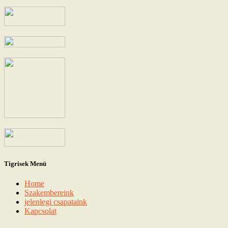
Tigrisek Menü
Home
Szakembereink
jelenlegi csapataink
Kapcsolat