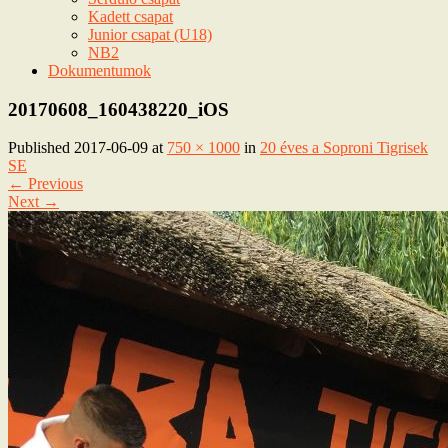
Kadett csapat
Junior csapat (U18)
NB2
Dokumentumok
20170608_160438220_iOS
Published
2017-06-09
at
750 × 1000
in
20 éves a Soproni Tigrisek
SE
←
Previous
Next
→