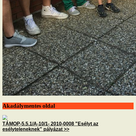
Akadálymentes oldal
TÁMOP-5.5.1/A-10/1- 2010-0008 "Esélyt az
esélyteleneknek" pályázat >>