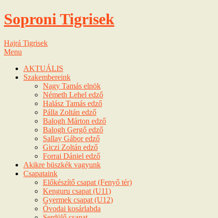
Soproni Tigrisek
Hajrá Tigrisek
Menu
AKTUÁLIS
Szakembereink
Nagy Tamás elnök
Németh Lehel edző
Halász Tamás edző
Pálla Zoltán edző
Balogh Márton edző
Balogh Gergő edző
Sallay Gábor edző
Giczi Zoltán edző
Forrai Dániel edző
Akikre büszkék vagyunk
Csapataink
Előkészítő csapat (Fenyő tér)
Kenguru csapat (U11)
Gyermek csapat (U12)
Óvodai kosárlabda
Serdülő csapat