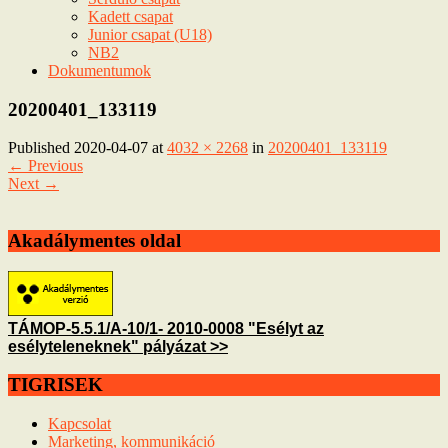
Kadett csapat
Junior csapat (U18)
NB2
Dokumentumok
20200401_133119
Published
2020-04-07
at
4032 × 2268
in
20200401_133119
←
Previous
Next
→
Akadálymentes oldal
TÁMOP-5.5.1/A-10/1- 2010-0008 "Esélyt az
esélyteleneknek" pályázat >>
TIGRISEK
Kapcsolat
Marketing, kommunikáció