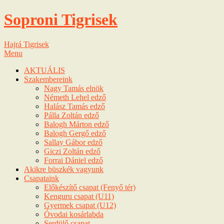
Soproni Tigrisek
Hajrá Tigrisek
Menu
AKTUÁLIS
Szakembereink
Nagy Tamás elnök
Németh Lehel edző
Halász Tamás edző
Pálla Zoltán edző
Balogh Márton edző
Balogh Gergő edző
Sallay Gábor edző
Giczi Zoltán edző
Forrai Dániel edző
Akikre büszkék vagyunk
Csapataink
Előkészítő csapat (Fenyő tér)
Kenguru csapat (U11)
Gyermek csapat (U12)
Óvodai kosárlabda
Serdülő csapat