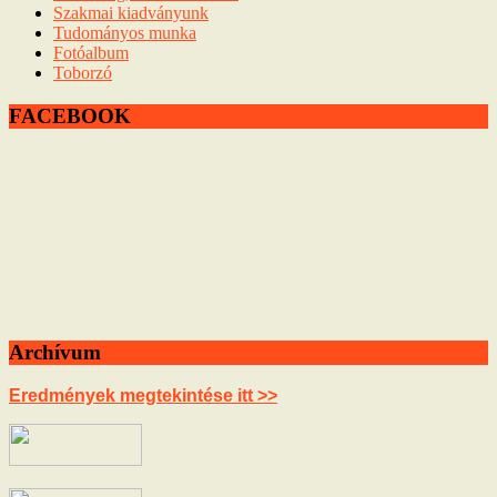
Szakmai kiadványunk
Tudományos munka
Fotóalbum
Toborzó
FACEBOOK
Archívum
Eredmények megtekintése itt >>