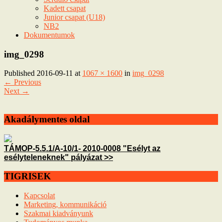
Kadett csapat
Junior csapat (U18)
NB2
Dokumentumok
img_0298
Published
2016-09-11
at
1067 × 1600
in
img_0298
←
Previous
Next
→
Akadálymentes oldal
TÁMOP-5.5.1/A-10/1- 2010-0008 "Esélyt az
esélyteleneknek" pályázat >>
TIGRISEK
Kapcsolat
Marketing, kommunikáció
Szakmai kiadványunk