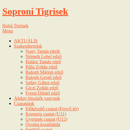
Soproni Tigrisek
Hajrá Tigrisek
Menu
AKTUÁLIS
Szakembereink
Nagy Tamás elnök
Németh Lehel edző
Halász Tamás edző
Pálla Zoltán edző
Balogh Márton edző
Balogh Gergő edző
Sallay Gábor edző
Giczi Zoltán edző
Forrai Dániel edző
Akikre büszkék vagyunk
Csapataink
Előkészítő csapat (Fenyő tér)
Kenguru csapat (U11)
Gyermek csapat (U12)
Óvodai kosárlabda
Serdülő csapat